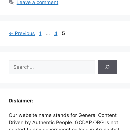
Leave a comment
Page
Page
Page
←
Previous
1
…
4
5
Search
Dislaimer:
Our website name stands for General Content
Driven by Authentic People. GCDAP.ORG is not
related to any government college in Arunachal