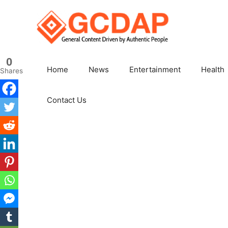
Skip
to
content
0
Home
News
Entertainment
Health
Shares
Contact Us