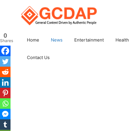
Skip
to
content
0
Home
News
Entertainment
Health
Shares
Contact Us