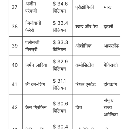
अजीम
$ 34.6
37
प्रौद्योगिकी
भारत
प्रेमजी
बिलियन
जियोवानी
$ 33.4
38
खाद्य और पेय
इटली
फेरेरो
बिलियन
पलोनजी
$ 33.3
39
औद्योगिक
आयरलैंड
मिस्त्री
बिलियन
$ 32.9
40
जर्मन लारिया
कमोडिटीज
मेक्सिको
बिलियन
$ 31.1
41
ली का-शिंग
रियल एस्टेट
हांगकांग
बिलियन
संयुक्त
$ 30.6
42
केन ग्रिफिन
वित्त
राज्य
बिलियन
अमेरिका
$ 30.4