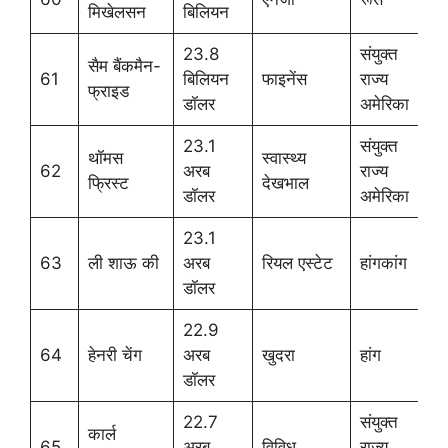
मिखेलसन
बिलियन
23.8
संयुक्त
सैम बैंकमैन-
61
बिलियन
फाइनेंस
राज्य
फ्राइड
डॉलर
अमेरिका
23.1
संयुक्त
थॉमस
स्वास्थ्य
62
अरब
राज्य
फ्रिस्ट
देखभाल
डॉलर
अमेरिका
23.1
63
ली शाऊ की
अरब
रियल एस्टेट
हांगकांग
डॉलर
22.9
64
हेनरी चेंग
अरब
खुदरा
हांग
डॉलर
22.7
संयुक्त
कार्ल
65
अरब
विविध
राज्य