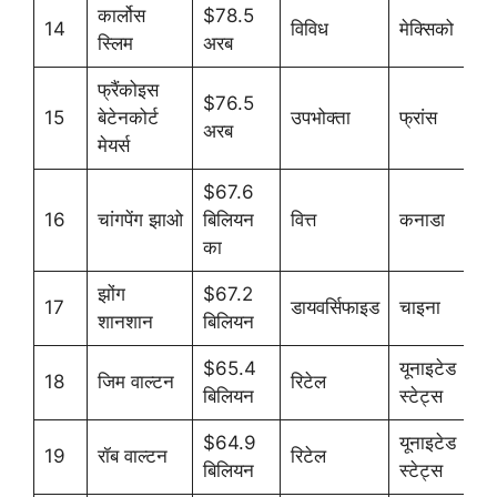
कार्लोस
$78.5
14
विविध
मेक्सिको
स्लिम
अरब
फ्रैंकोइस
$76.5
15
बेटेनकोर्ट
उपभोक्ता
फ्रांस
अरब
मेयर्स
$67.6
16
चांगपेंग झाओ
बिलियन
वित्त
कनाडा
का
झोंग
$67.2
17
डायवर्सिफाइड
चाइना
शानशान
बिलियन
$65.4
यूनाइटेड
18
जिम वाल्टन
रिटेल
बिलियन
स्टेट्स
$64.9
यूनाइटेड
19
रॉब वाल्टन
रिटेल
बिलियन
स्टेट्स