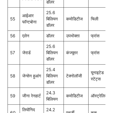
डॉलर
25.6
आईआर
55
बिलियन
कमोडिटीज
चिली
फॉन्टबोना
डॉलर
56
एलेन
डॉलर
उपभोक्ता
फ्रांस
25.6
57
जेरार्ड
बिलियन
कंज्यूमर
फ्रांस
डॉलर
25.4
यूनाइटेड
58
जेन्सेन हुआंग
बिलियन
टेक्नोलॉजी
स्टेट्स
डॉलर
24.3
59
जीना रेनहार्ट
कमोडिटीज
ऑस्ट्रेलिया
बिलियन
लियोनिद
24.2
60
एनर्जी
रूस