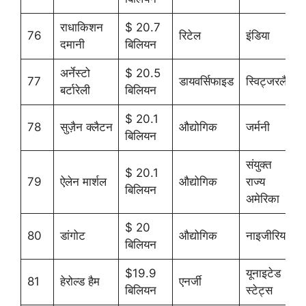
राधाकिशन
$ 20.7
76
रिटेल
इंडिया
दमानी
बिलियन
अर्नेस्टो
$ 20.5
77
डायवर्सिफाइड
स्विट्जरलैंड
बर्टारेली
बिलियन
$ 20.1
78
सुज़ैन क्लैटन
औद्योगिक
जर्मनी
बिलियन
संयुक्त
$ 20.1
79
ऐलेन मार्शल
औद्योगिक
राज्य
बिलियन
अमेरिका
$ 20
80
डांगोट
औद्योगिक
नाइजीरिया
बिलियन
$19.9
यूनाइटेड
81
हेरोल्ड हैम
एनर्जी
बिलियन
स्टेट्स