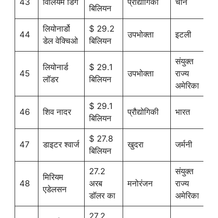
43
विलियम डिंग
प्रौद्योगिकी
चीन
बिलियन
लियोनार्डो
$ 29.2
44
उपभोक्ता
इटली
डेल वेक्चिओ
बिलियन
संयुक्त
लियोनार्ड
$ 29.1
45
उपभोक्ता
राज्य
लॉडर
बिलियन
अमेरिका
$ 29.1
46
शिव नादर
प्रौद्योगिकी
भारत
बिलियन
$ 27.8
47
डाइटर श्वार्ज
खुदरा
जर्मनी
बिलियन
27.2
संयुक्त
मिरियम
48
अरब
मनोरंजन
राज्य
एडेलसन
डॉलर का
अमेरिका
27.2