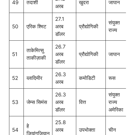
49
तदाशी
खुदरा
जापान
अरब
27.1
संयुक्त
50
एरिक श्मिट
अरब
प्रौद्योगिकी
राज्य
डॉलर
26.7
ताकेमित्सु
51
अरब
प्रौद्योगिकी
जापान
ताकीज़ाकी
डॉलर
26.3
52
व्लादिमीर
कमोडिटी
रूस
अरब
26.3
संयुक्त
53
जेम्स सिमंस
अरब
वित्त
राज्य
डॉलर
अमेरिका
25.8
हे
54
अरब
उपभोक्ता
चीन
जियांगजियान