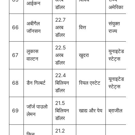
आईकन
डॉलर
अमेरिका
22.7
अबीगैल
संयुक्त
66
अरब
वित्त
जॉनसन
राज्य
डॉलर
22.5
लुकास
युनाइटेड
67
अरब
खुदरा
वाल्टन
स्टेट्स
डॉलर
22.4
यूनाइटेड
68
डैन गिल्बर्ट
बिलियन
रियल एस्टेट
स्टेट्स
डॉलर
21.5
जॉर्ज पाउलो
69
बिलियन
खाद्य और पेय
ब्राजील
लेमन
डॉलर
21.2
किन