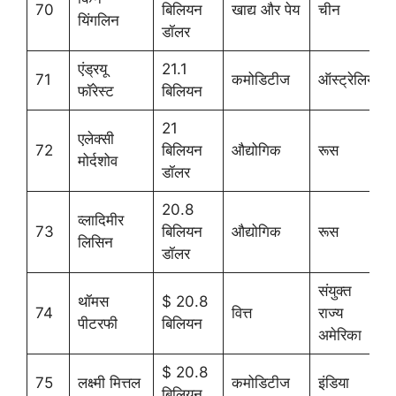
70
बिलियन
खाद्य और पेय
चीन
यिंगलिन
डॉलर
एंड्रयू
21.1
71
कमोडिटीज
ऑस्ट्रेलिया
फॉरेस्ट
बिलियन
21
एलेक्सी
72
बिलियन
औद्योगिक
रूस
मोर्दशोव
डॉलर
20.8
व्लादिमीर
73
बिलियन
औद्योगिक
रूस
लिसिन
डॉलर
संयुक्त
थॉमस
$ 20.8
74
वित्त
राज्य
पीटरफी
बिलियन
अमेरिका
$ 20.8
75
लक्ष्मी मित्तल
कमोडिटीज
इंडिया
बिलियन