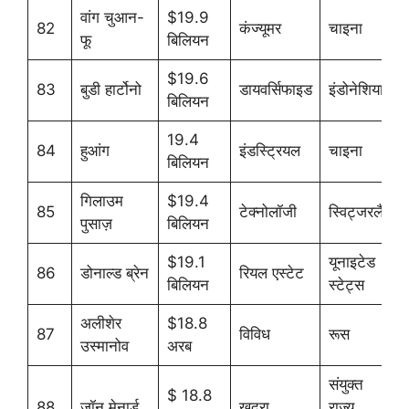
वांग चुआन-
$19.9
82
कंज्यूमर
चाइना
फू
बिलियन
$19.6
83
बुडी हार्टोनो
डायवर्सिफाइड
इंडोनेशिया
बिलियन
19.4
84
हुआंग
इंडस्ट्रियल
चाइना
बिलियन
गिलाउम
$19.4
85
टेक्नोलॉजी
स्विट्जरलैंड
पुसाज़
बिलियन
$19.1
यूनाइटेड
86
डोनाल्ड ब्रेन
रियल एस्टेट
बिलियन
स्टेट्स
अलीशेर
$18.8
87
विविध
रूस
उस्मानोव
अरब
संयुक्त
$ 18.8
88
जॉन मेनार्ड
खुदरा
राज्य