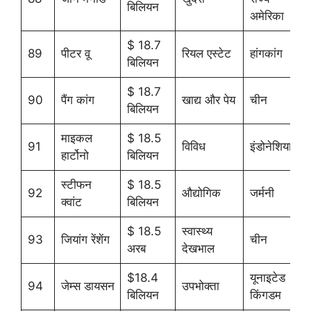
बिलियन
अमेरिका
$ 18.7
89
पीटर वू
रियल एस्टेट
हांगकांग
बिलियन
$ 18.7
90
पैंग कांग
खाद्य और पेय
चीन
बिलियन
माइकल
$ 18.5
91
विविध
इंडोनेशिया
हार्टोनो
बिलियन
स्टीफन
$ 18.5
92
औद्योगिक
जर्मनी
क्वांट
बिलियन
$ 18.5
स्वास्थ्य
93
जियांग रेंशेंग
चीन
अरब
देखभाल
$18.4
यूनाइटेड
94
जेम्स डायसन
उपभोक्ता
बिलियन
किंगडम