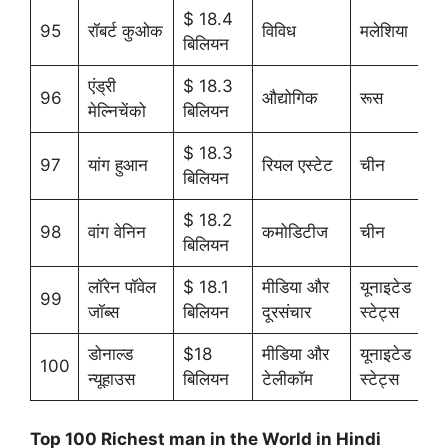
$ 18.4
95
रॉबर्ट कुओक
विविध
मलेशिया
बिलियन
एंड्री
$ 18.3
96
औद्योगिक
रूस
मेल्निचेंको
बिलियन
$ 18.3
97
यांग हुआन
रियल एस्टेट
चीन
बिलियन
$ 18.2
98
वांग वेनिन
कमोडिटीज
चीन
बिलियन
लॉरेन पॉवेल
$ 18.1
मीडिया और
यूनाइटेड
99
जॉब्स
बिलियन
दूरसंचार
स्टेट्स
डोनाल्ड
$18
मीडिया और
यूनाइटेड
100
न्यूहाउस
बिलियन
टेलीकॉम
स्टेट्स
Top 100 Richest man in the World in Hindi